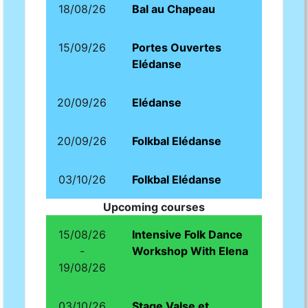
18/08/26
Bal au Chapeau
15/09/26
Portes Ouvertes
Elédanse
20/09/26
Elédanse
20/09/26
Folkbal Elédanse
03/10/26
Folkbal Elédanse
Upcoming courses
15/08/26
Intensive Folk Dance
-
Workshop With Elena
19/08/26
03/10/26
Stage Valse et